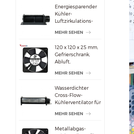
Energiesparender
Kühler-
Luftzirkulations-
Querstromventilator
MEHR SEHEN
aus Kunststoff
120 x 120 x 25 mm,
Gefrierschrank,
Abluft,
bürstenloser AC-
MEHR SEHEN
Axialventilator
Wasserdichter
Cross-Flow-
Kühlerventilator für
Werbedisplays
MEHR SEHEN
Metallabgas-