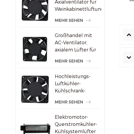
Axialventilator für
Weinkabinettlüftung
MEHR SEHEN
Großhandel mit
AC-Ventilator,
axialem Lüfter für
Schweißmaschinenlieferanten
MEHR SEHEN
Hochleistungs-
Luftkühler-
Kühlschrank-
Axialventilator 120
MEHR SEHEN
x 120 x 38 mm
Elektromotor-
Querstromkühler-
Kühlsystemlüfter