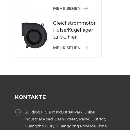
MEHR SEHEN
Gleichstrommotor-
Hülse/Kugellager-
Luftkühler-
Lüftergebläse
MEHR SEHEN
KONTAKTE
Building 11,Giant Industrial Park, Shibei
Industrial Road, Dashi Street, Panyu District,
Guangzhou City, Guangdong Province,China