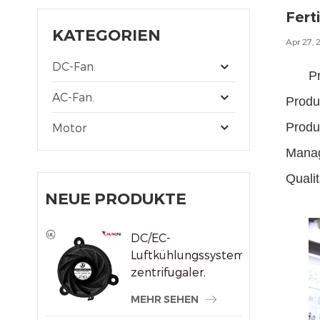
Fert
KATEGORIEN
Apr 27, 
DC-Fan.
P
AC-Fan.
Prod
Produ
Motor
Manag
Qualit
NEUE PRODUKTE
DC/EC-
Luftkühlungssystem,
zentrifugaler,
rahmenloser
MEHR SEHEN
Kühlerlüfter