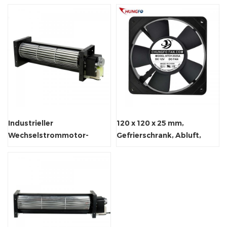
Industrieller
120 x 120 x 25 mm,
Wechselstrommotor-
Gefrierschrank, Abluft,
Kühlsystem-
bürstenloser AC-
Querstromventilator
Axialventilator