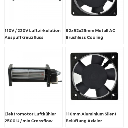
110V / 220V Luftzirkulation
92x92x25mm Metall AC
Auspuffkreuzfluss
Brushless Cooling
Tangentialventilator
110V/220V Axiallüfter
Elektromotor Luftkühler
110mm Aluminium Silent
2500 U / min Crossflow
Belüftung Axialer
Metallfan.
Abluftventilator