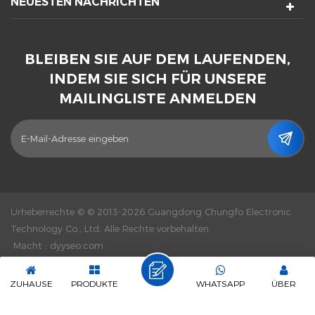
NEUESTEN NACHRICHTEN
BLEIBEN SIE AUF DEM LAUFENDEN,
INDEM SIE SICH FÜR UNSERE
MAILINGLISTE ANMELDEN
Urheberrechte © © 2013-2026 Guangdong Chungfo Electronic
Technology Co., Ltd. Alle Rechte vorbehalten.
Macht :
dyyseo.com
|
Seitenverzeichnis
|
XML
|
Datenschutz-Bestimmungen
|
IPv6-
Netzwerk unterstützt
ZUHAUSE
PRODUKTE
WHATSAPP
ÜBER