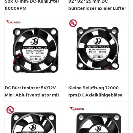
50x10-mm-DC-Kühllüfter
92 * 92 * 25 mm DC
8000RPM
bürstenloser axialer Lüfter
Hochgeschwindigkeits-
für Schrankbelüftung
Bürstenloser Axiallüfter für
kleine elektronische Geräte
DC Bürstenloser 5V/12V
Kleine Belüftung 12000
Mini-Abluftventilator mit
rpm DC Axialkühlgebläse
Gleitlager