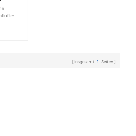
me
llüfter
ur
r-
etzt.
Insgesamt
1
Seiten