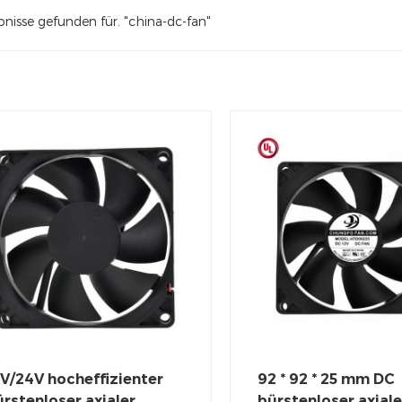
nisse gefunden für. "china-dc-fan"
V/24V hocheffizienter
92 * 92 * 25 mm DC
rstenloser axialer
bürstenloser axiale