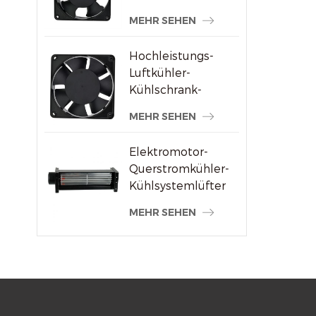
Schweißmaschinenlieferanten
MEHR SEHEN
Hochleistungs-
Luftkühler-
Kühlschrank-
Axialventilator 120
MEHR SEHEN
x 120 x 38 mm
Elektromotor-
Querstromkühler-
Kühlsystemlüfter
MEHR SEHEN