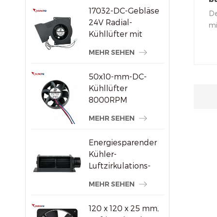
17032-DC-Gebläse
G
De
24V Radial-
mi
Kühllüfter mit
un
hohem statischem
Ar
MEHR SEHEN
Druck
un
ve
50x10-mm-DC-
Be
Kühllüfter
43
8000RPM
Ge
Hochgeschwindigkeits-
MEHR SEHEN
(m
Bürstenloser
Axiallüfter für
Energiesparender
kleine
Kühler-
elektronische
Luftzirkulations-
Geräte
Querstromventilator
MEHR SEHEN
aus Kunststoff
120 x 120 x 25 mm,