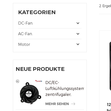
2 Ergeb
KATEGORIEN
DC-Fan.
AC-Fan.
Motor
NEUE PRODUKTE
DC/EC-
Luftkühlungssystem,
zentrifugaler,
rahmenloser
MEHR SEHEN
12
Kühlerlüfter
bü