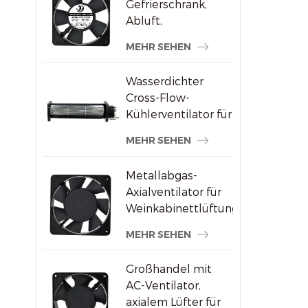
Gefrierschrank,
Abluft,
bürstenloser AC-
MEHR SEHEN
Axialventilator
Wasserdichter
Cross-Flow-
Kühlerventilator für
Werbedisplays
MEHR SEHEN
Metallabgas-
Axialventilator für
Weinkabinettlüftung
MEHR SEHEN
Großhandel mit
AC-Ventilator,
axialem Lüfter für