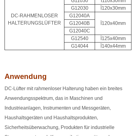
G11030
Ï110x30mm
G12030
Ï120x30mm
DC-RAHMENLOSER
G12040A
HALTERUNGSLÜFTER
G12040B
Ï120x40mm
G12040C
G12540
Ï125x40mm
G14044
Ï140x44mm
Anwendung
DC-Lüfter mit rahmenloser Halterung haben ein breites
Anwendungsspektrum, das in Maschinen und
Industrieanlagen, Instrumenten und Messgeräten,
Haushaltsgeräten und Haushaltsprodukten,
Sicherheitsüberwachung, Produkten für industrielle