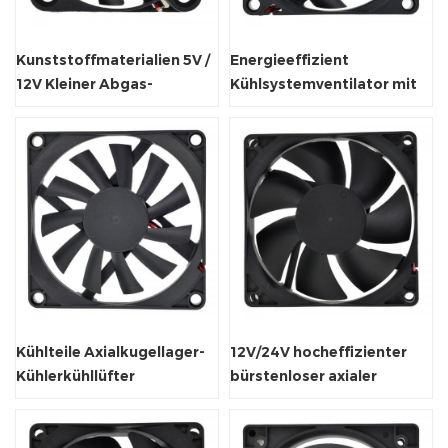
Kunststoffmaterialien 5V /
Energieeffizient
12V Kleiner Abgas-
Kühlsystemventilator mit
Axialventilatorventilator
CE-Zertifikat
Kühlteile Axialkugellager-
12V/24V hocheffizienter
Kühlerkühllüfter
bürstenloser axialer
Gehäuselüfter