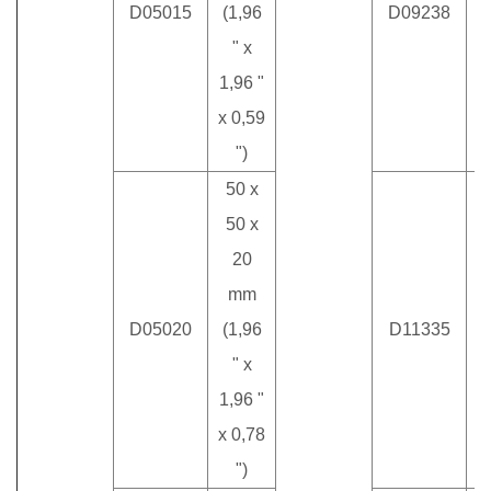
D05015
(1,96
D09238
(
" x
1,96 "
x 0,59
")
50 x
50 x
20
mm
D05020
(1,96
D11335
m
" x
1,96 "
x 0,78
")