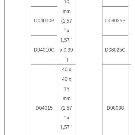
10
mm
8
D04010B
D08025B
(1,57
(
" x
1,57 "
D04010C
x 0,39
D08025C
")
40 x
40 x
15
mm
8
D04015
(1,57
D08038
(
" x
1,57 "