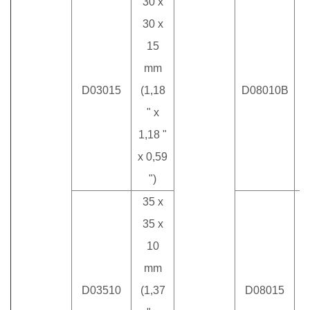
30 x
30 x
15
mm
D03015
(1,18
D08010B
" x
1,18 "
x 0,59
")
35 x
35 x
10
mm
8
D03510
(1,37
D08015
(