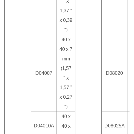
" x
1,37 "
x 0,39
")
40 x
40 x 7
mm
8
(1,57
D04007
D08020
(
" x
1,57 "
x 0,27
")
40 x
D04010A
D08025A
40 x