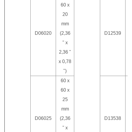
60 x
20
mm
D06020
(2,36
D12539
m
" x
2,36 "
x 0,78
")
60 x
60 x
25
mm
D06025
(2,36
D13538
m
" x