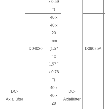
x 0,59
")
40 x
40 x
20
mm
D04020
(1,57
D09025A
" x
1,57 "
x 0,78
")
40 x
DC-
DC-
40 x
Axiallüfter
Axiallüfter
28