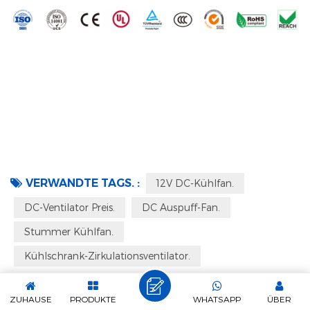
VERWANDTE TAGS. :
12V DC-Kühlfan.
DC-Ventilator Preis.
DC Auspuff-Fan.
Stummer Kühlfan.
Kühlschrank-Zirkulationsventilator.
VORHERIGEN POST
ZUHAUSE
PRODUKTE
WHATSAPP
ÜBER