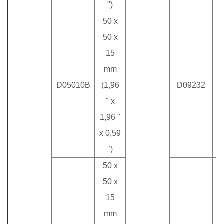
")
50 x
50 x
15
mm
9
D05010B
(1,96
D09232
(
" x
1,96 "
x 0,59
")
50 x
50 x
15
mm
9