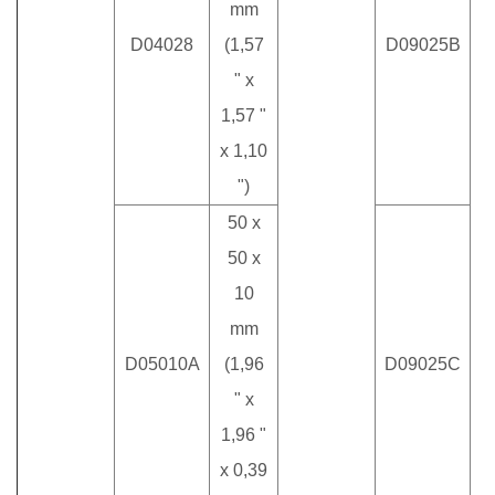
mm
9
D04028
(1,57
D09025B
(
" x
1,57 "
x 1,10
")
50 x
50 x
10
mm
D05010A
(1,96
D09025C
" x
1,96 "
x 0,39