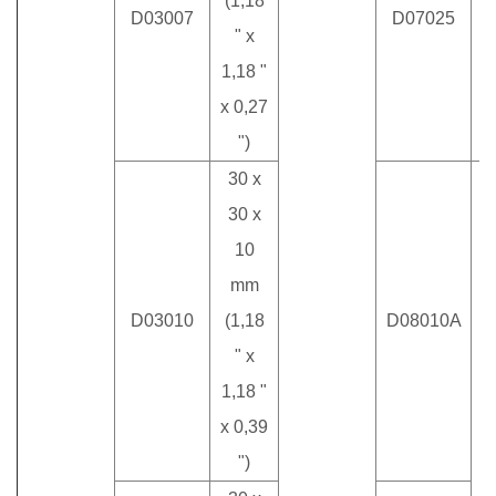
(1,18
D03007
D07025
(
" x
1,18 "
x 0,27
")
30 x
30 x
10
mm
D03010
(1,18
D08010A
" x
1,18 "
x 0,39
8
")
(