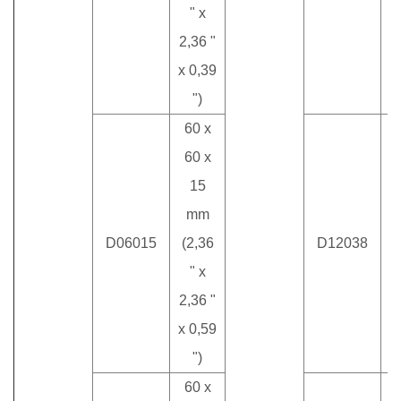
" x
2,36 "
x 0,39
")
60 x
60 x
15
mm
D06015
(2,36
D12038
(
" x
2,36 "
x 0,59
")
60 x