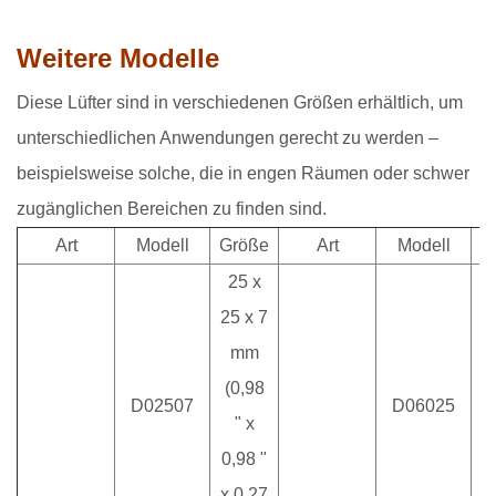
Weitere Modelle
Diese Lüfter sind in verschiedenen Größen erhältlich, um
unterschiedlichen Anwendungen gerecht zu werden –
beispielsweise solche, die in engen Räumen oder schwer
zugänglichen Bereichen zu finden sind.
Art
Modell
Größe
Art
Modell
25 x
25 x 7
mm
6
(0,98
D02507
D06025
(
" x
0,98 "
x 0,27