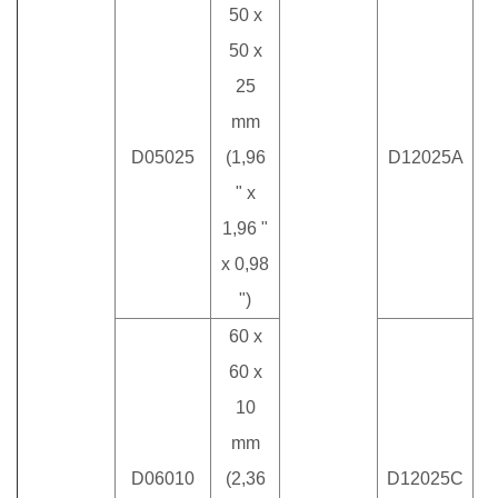
50 x
50 x
25
mm
D05025
(1,96
D12025A
" x
1,96 "
x 0,98
")
m
60 x
60 x
10
mm
D06010
(2,36
D12025C