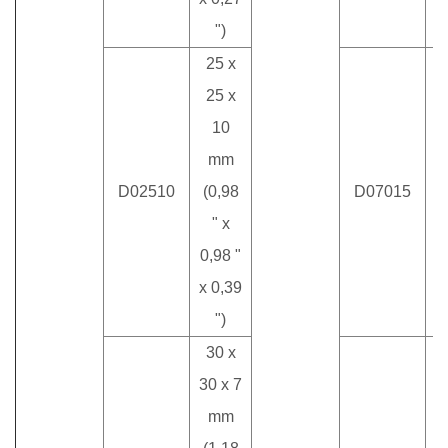
")
25 x
25 x
10
mm
7
D02510
(0,98
D07015
(
" x
0,98 "
x 0,39
")
30 x
30 x 7
mm
7