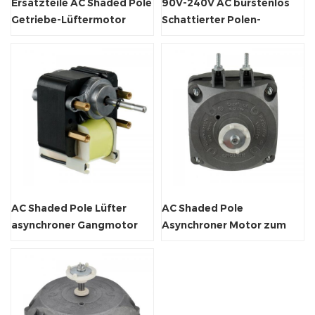
Ersatzteile AC Shaded Pole
90V-240V AC bürstenlos
Getriebe-Lüftermotor
Schattierter Polen-
Lüftermotor
AC Shaded Pole Lüfter
AC Shaded Pole
asynchroner Gangmotor
Asynchroner Motor zum
Motor
Kühllüfter