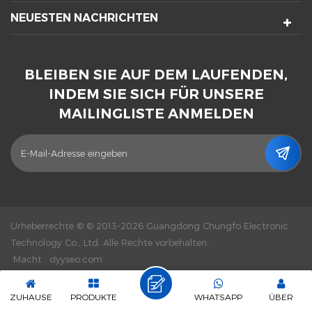
NEUESTEN NACHRICHTEN
BLEIBEN SIE AUF DEM LAUFENDEN,
INDEM SIE SICH FÜR UNSERE
MAILINGLISTE ANMELDEN
Urheberrechte © © 2013-2026 Guangdong Chungfo Electronic
Technology Co., Ltd. Alle Rechte vorbehalten.
Macht :
dyyseo.com
|
Seitenverzeichnis
|
XML
|
Datenschutz-Bestimmungen
|
IPv6-
Netzwerk unterstützt
ZUHAUSE
PRODUKTE
WHATSAPP
ÜBER