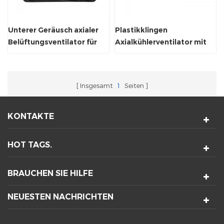
Unterer Geräusch axialer
Plastikklingen
Belüftungsventilator für
Axialkühlerventilator mit
Weinschrank
CE-Zertifikat
Insgesamt
1
Seiten
KONTAKTE
HOT TAGS.
BRAUCHEN SIE HILFE
NEUESTEN NACHRICHTEN