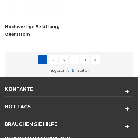
Hochwertige Belüftung,
Querstrom-
Tangentialventilator mit
5000 U/min
1
2
3
...
9
Insgesamt
9
Seiten
KONTAKTE
HOT TAGS.
BRAUCHEN SIE HILFE