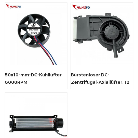
Belüftung
50x10-mm-DC-Kühllüfter
Bürstenloser DC-
8000RPM
Zentrifugal-Axiallüfter, 12
Hochgeschwindigkeits-
V
Bürstenloser Axiallüfter für
kleine elektronische Geräte