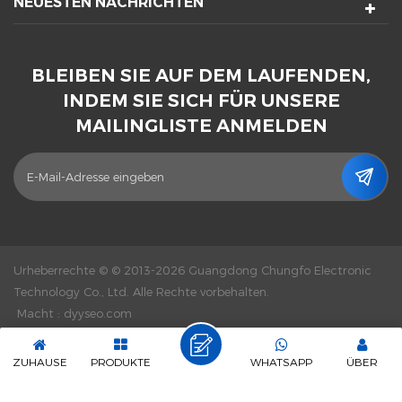
NEUESTEN NACHRICHTEN
BLEIBEN SIE AUF DEM LAUFENDEN,
INDEM SIE SICH FÜR UNSERE
MAILINGLISTE ANMELDEN
Urheberrechte © © 2013-2026 Guangdong Chungfo Electronic
Technology Co., Ltd. Alle Rechte vorbehalten.
Macht :
dyyseo.com
|
Seitenverzeichnis
|
XML
|
Datenschutz-Bestimmungen
|
IPv6-
Netzwerk unterstützt
ZUHAUSE
PRODUKTE
WHATSAPP
ÜBER