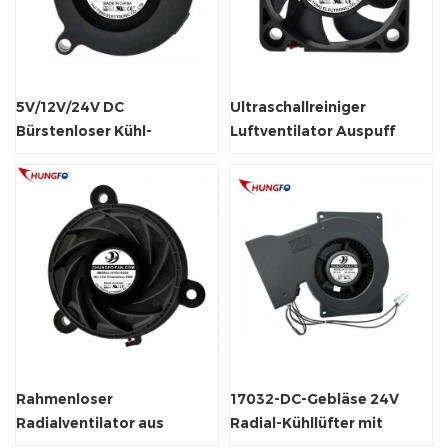
5V/12V/24V DC
Ultraschallreiniger
Bürstenloser Kühl-
Luftventilator Auspuff
Elektrogebläse-
Axialventilator
Radialventilator
Wasserdicht
Rahmenloser
17032-DC-Gebläse 24V
Radialventilator aus
Radial-Kühllüfter mit
Kunststoff mit Laufrad zur
hohem statischem Druck