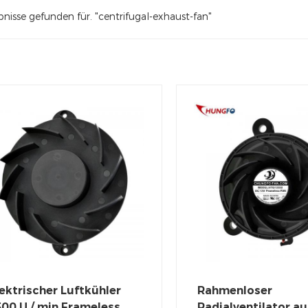
nisse gefunden für. "centrifugal-exhaust-fan"
ektrischer Luftkühler
Rahmenloser
500 U / min Frameless
Radialventilator au