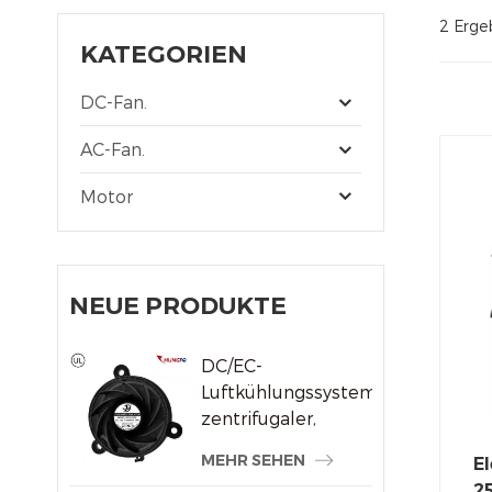
2 Ergeb
KATEGORIEN
DC-Fan.
AC-Fan.
Motor
NEUE PRODUKTE
DC/EC-
Luftkühlungssystem,
zentrifugaler,
rahmenloser
MEHR SEHEN
El
Kühlerlüfter
2