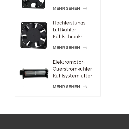
Schweißmaschinenlieferanten
MEHR SEHEN
Hochleistungs-
Luftkühler-
Kühlschrank-
Axialventilator 120
MEHR SEHEN
x 120 x 38 mm
Elektromotor-
Querstromkühler-
Kühlsystemlüfter
MEHR SEHEN