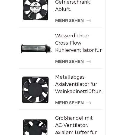
Gefrierschrank,
Abluft,
bürstenloser AC-
MEHR SEHEN
Axialventilator
Wasserdichter
Cross-Flow-
Kühlerventilator für
Werbedisplays
MEHR SEHEN
Metallabgas-
Axialventilator für
Weinkabinettlüftung
MEHR SEHEN
Großhandel mit
AC-Ventilator,
axialem Lüfter für