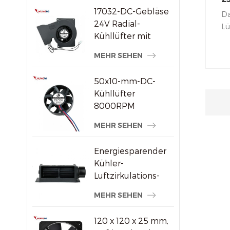
17032-DC-Gebläse
K
Da
24V Radial-
Lü
Kühllüfter mit
Lu
hohem statischem
ho
MEHR SEHEN
Druck
La
au
50x10-mm-DC-
Ra
Kühllüfter
We
8000RPM
so
Hochgeschwindigkeits-
MEHR SEHEN
Sc
Bürstenloser
Axiallüfter für
Energiesparender
kleine
Kühler-
elektronische
Luftzirkulations-
Geräte
Querstromventilator
MEHR SEHEN
aus Kunststoff
120 x 120 x 25 mm,