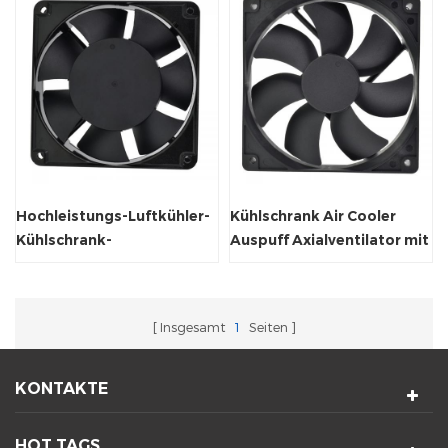
Hochleistungs-Luftkühler-
Kühlschrank Air Cooler
Kühlschrank-
Auspuff Axialventilator mit
Axialventilator 120 x 120 x
FG / RD / PWM
38 mm
Insgesamt
1
Seiten
KONTAKTE
HOT TAGS.