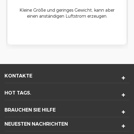
Kleine Größe und geringes Gewicht, kann aber
einen anständigen Luftstrom erzeugen.
Zentrifugal bürstenlos Kugellager-Kühler-
Gebläse-Lüfter ist zum Kühlen und
Lüftungslösung mit langer Lebensdauer
hergestellt.
KONTAKTE
HOT TAGS.
BRAUCHEN SIE HILFE
NEUESTEN NACHRICHTEN