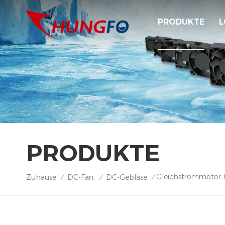
PRODUKTE
L
PRODUKTE
Gleichstrommotor-H
Zuhause
DC-Fan.
DC-Gebläse
/
/
/