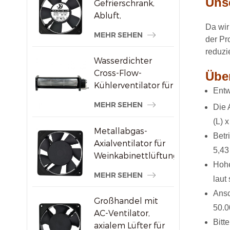
Unse
Gefrierschrank,
Abluft,
bürstenloser AC-
Da wir
MEHR SEHEN
Axialventilator
der Pr
reduzie
Wasserdichter
Cross-Flow-
Über
Kühlerventilator für
Entw
Werbedisplays
MEHR SEHEN
Die 
(L) 
Metallabgas-
Betr
Axialventilator für
5,43
Weinkabinettlüftung
Hohe
MEHR SEHEN
laut 
Ansc
Großhandel mit
50.0
AC-Ventilator,
Bitt
axialem Lüfter für