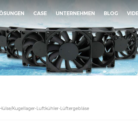
ÖSUNGEN
CASE
UNTERNEHMEN
BLOG
VID
ülse/Kugellager-Luftkühler-Lüftergebläse