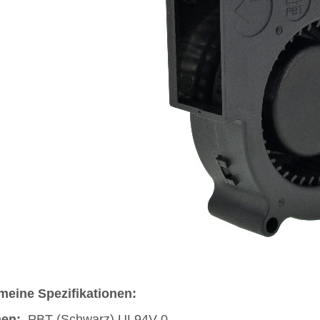
meine Spezifikationen:
en:
PBT (Schwarz) UL94V-0