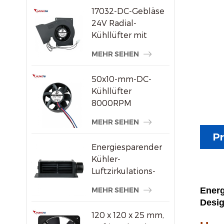
17032-DC-Gebläse
24V Radial-
Kühllüfter mit
hohem statischem
MEHR SEHEN
Druck
50x10-mm-DC-
Kühllüfter
8000RPM
Hochgeschwindigkeits-
MEHR SEHEN
Bürstenloser
Pr
Axiallüfter für
Energiesparender
kleine
Kühler-
elektronische
Luftzirkulations-
Geräte
Querstromventilator
MEHR SEHEN
Energ
aus Kunststoff
Desig
120 x 120 x 25 mm,