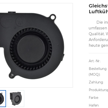
Gleich
Luftküh
Die i
umfassen 
Qualität,
Anforder
heute ger
Art.-Nr.:
Bestellung
(MOQ):
Zahlung:
Produkturs
Farbe:
Hafen: