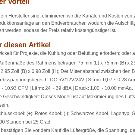
r Vorteil
 ein Hersteller sind, eliminieren wir die Kanäle und Kosten vo
oduktionsanlage an den Endverbraucher, wodurch die Aufschlä
rt werden, sodass der Preis relativ kostengünstiger ist.
 diesen Artikel
ickelt für Projekte, die Kühlung oder Belüftung erfordern; oder a
Außenmaße des Rahmens betragen 75 mm (L) x 75 mm (B) x 25 mm
x 2,95 Zoll (B) x 0,98 Zoll (H); Der Mittenabstand zwischen den B
iebsspannungsbereich: DC 5V/12V/24V | Strom: 0,07 ~ 0,28 Amp
 ~ 10,93 CFM | Lärm: 24 ~ 39 dBA | Druck: 1,00 ~ 10,00 mmAq.
 Geschwindigkeit: Dieses Modell ist auf Maximierung des Luft
sein.
hlusskabel: (+): Rotes Kabel; (-): Schwarzes Kabel. Lagertyp: G
00 Stunden bei 25 Grad.
e bestätigen Sie vor dem Kauf die Lüftergröße, die Spannung, 