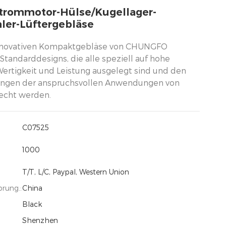
strommotor-Hülse/Kugellager-
ler-Lüftergebläse
nnovativen Kompaktgebläse von CHUNGFO
Standarddesigns, die alle speziell auf hohe
 Wertigkeit und Leistung ausgelegt sind und den
ungen der anspruchsvollen Anwendungen von
echt werden.
C07525
1000
T/T, L/C, Paypal, Western Union
prung.:
China
Black
Shenzhen