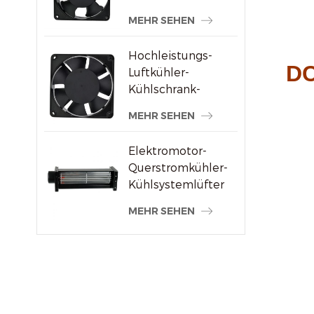
Schweißmaschinenlieferanten
MEHR SEHEN
Hochleistungs-
DC
Luftkühler-
Kühlschrank-
Axialventilator 120
MEHR SEHEN
x 120 x 38 mm
Elektromotor-
Querstromkühler-
Kühlsystemlüfter
MEHR SEHEN