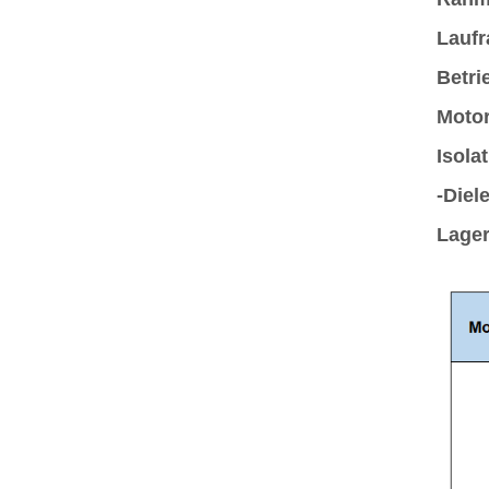
Laufr
Betri
Moto
Isola
-Diel
Lager