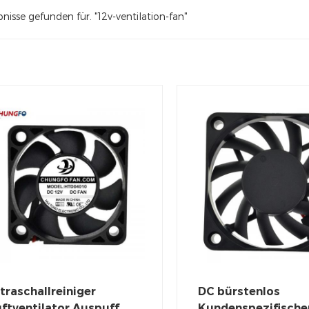
nisse gefunden für. "12v-ventilation-fan"
traschallreiniger
DC bürstenlos
ftventilator Auspuff
Kundenspezifische