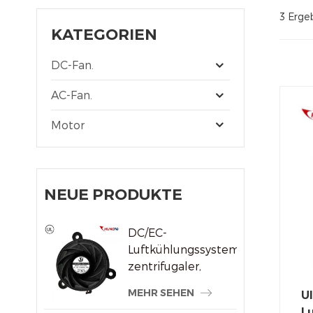
3 Ergeb
KATEGORIEN
DC-Fan.
AC-Fan.
Motor
NEUE PRODUKTE
DC/EC-
Luftkühlungssystem,
zentrifugaler,
rahmenloser
MEHR SEHEN
Ul
Kühlerlüfter
Lu