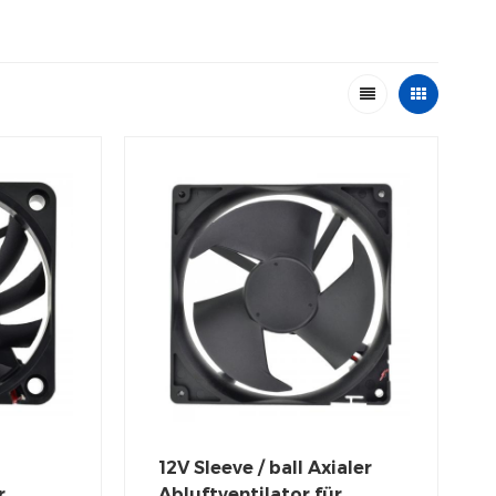
12V Sleeve / ball Axialer
r
Abluftventilator für