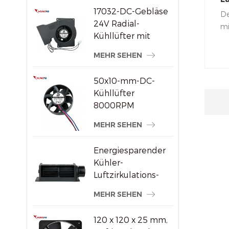
17032-DC-Gebläse
Ax
De
24V Radial-
W
mi
Kühllüfter mit
ei
hohem statischem
ei
MEHR SEHEN
Druck
ka
Ul
50x10-mm-DC-
an
Kühllüfter
ei
8000RPM
Fu
Hochgeschwindigkeits-
MEHR SEHEN
Bürstenloser
Axiallüfter für
Energiesparender
kleine
Kühler-
elektronische
Luftzirkulations-
Geräte
Querstromventilator
MEHR SEHEN
aus Kunststoff
120 x 120 x 25 mm,