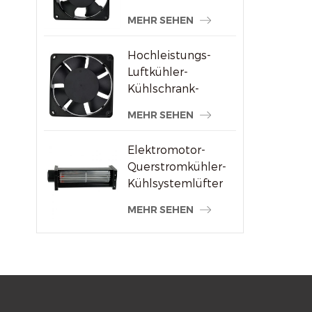
Schweißmaschinenlieferanten
MEHR SEHEN
Hochleistungs-
Luftkühler-
Kühlschrank-
Axialventilator 120
MEHR SEHEN
x 120 x 38 mm
Elektromotor-
Querstromkühler-
Kühlsystemlüfter
MEHR SEHEN