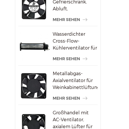
Gefrierschrank,
Abluft,
bürstenloser AC-
MEHR SEHEN
Axialventilator
Wasserdichter
Cross-Flow-
Kühlerventilator für
Werbedisplays
MEHR SEHEN
Metallabgas-
Axialventilator für
Weinkabinettlüftung
MEHR SEHEN
Großhandel mit
AC-Ventilator,
axialem Lüfter für