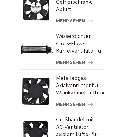
Gefrierschrank,
Abluft,
bürstenloser AC-
MEHR SEHEN
Axialventilator
Wasserdichter
Cross-Flow-
Kühlerventilator für
Werbedisplays
MEHR SEHEN
Metallabgas-
Axialventilator für
Weinkabinettlüftung
MEHR SEHEN
Großhandel mit
AC-Ventilator,
axialem Lüfter für