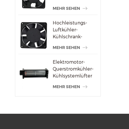
Schweißmaschinenlieferanten
MEHR SEHEN
Hochleistungs-
Luftkühler-
Kühlschrank-
Axialventilator 120
MEHR SEHEN
x 120 x 38 mm
Elektromotor-
Querstromkühler-
Kühlsystemlüfter
MEHR SEHEN