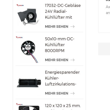
17032-DC-Gebläse
Ve
Ax
24V Radial-
Ax
an
Kühllüfter mit
Ge
hohem statischem
ma
MEHR SEHEN
Druck
in
ko
50x10-mm-DC-
Fa
Kühllüfter
ei
8000RPM
hä
Hochgeschwindigkeits-
MEHR SEHEN
Bürstenloser
Axiallüfter für
Energiesparender
kleine
Kühler-
elektronische
Luftzirkulations-
Geräte
Querstromventilator
MEHR SEHEN
aus Kunststoff
120 x 120 x 25 mm,