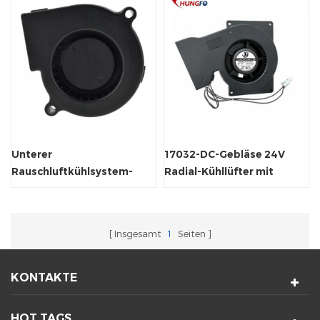
Unterer
17032-DC-Gebläse 24V
Rauschluftkühlsystem-
Radial-Kühllüfter mit
Lüfter-Zentrifugalgebläse
hohem statischem Druck
Insgesamt
1
Seiten
KONTAKTE
HOT TAGS.