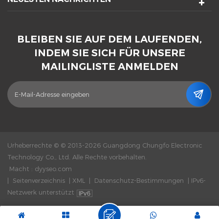
BLEIBEN SIE AUF DEM LAUFENDEN,
INDEM SIE SICH FÜR UNSERE
MAILINGLISTE ANMELDEN
Urheberrechte © © 2013-2026 Guangdong Chungfo Electronic
Technology Co., Ltd. Alle Rechte vorbehalten.
Macht :
dyyseo.com
|
Seitenverzeichnis
|
XML
|
Datenschutz-Bestimmungen
|
IPv6-
Netzwerk unterstützt