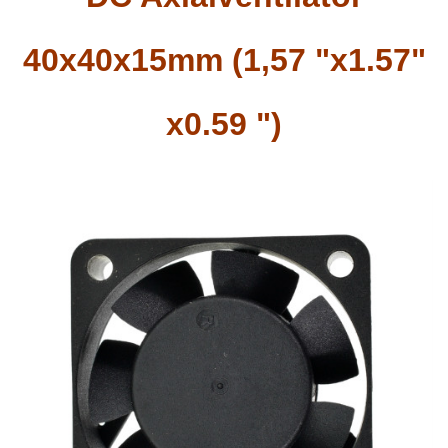
40x40x15mm (1,57 "x1.57"
x0.59 ")