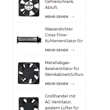
Gefrierschrank,
Abluft,
bürstenloser AC-
MEHR SEHEN
Axialventilator
Wasserdichter
Cross-Flow-
Kühlerventilator für
Werbedisplays
MEHR SEHEN
Metallabgas-
Axialventilator für
Weinkabinettlüftung
MEHR SEHEN
Großhandel mit
AC-Ventilator,
axialem Lüfter für