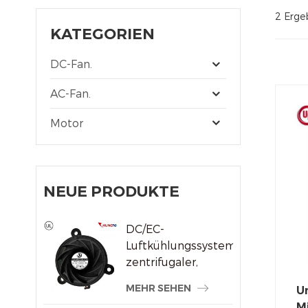
2 Erge
KATEGORIEN
DC-Fan.
AC-Fan.
Motor
NEUE PRODUKTE
DC/EC-
Luftkühlungssystem,
zentrifugaler,
rahmenloser
MEHR SEHEN
U
Kühlerlüfter
Mi