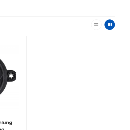
hlung
ng