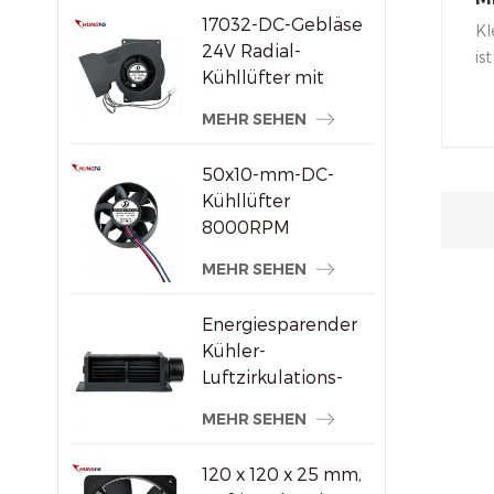
17032-DC-Gebläse
L
Kl
24V Radial-
is
Kühllüfter mit
De
hohem statischem
Lu
MEHR SEHEN
Druck
ec
in
50x10-mm-DC-
sy
Kühllüfter
ku
8000RPM
Hochgeschwindigkeits-
MEHR SEHEN
Bürstenloser
Axiallüfter für
Energiesparender
kleine
Kühler-
elektronische
Luftzirkulations-
Geräte
Querstromventilator
MEHR SEHEN
aus Kunststoff
120 x 120 x 25 mm,