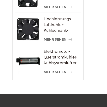
Schweißmaschinenlieferanten
MEHR SEHEN
Hochleistungs-
Luftkühler-
Kühlschrank-
Axialventilator 120
MEHR SEHEN
x 120 x 38 mm
Elektromotor-
Querstromkühler-
Kühlsystemlüfter
MEHR SEHEN