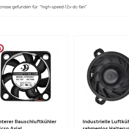
bnisse gefunden für. "high-speed-12v-dc-fan"
nterer Rauschluftkühler
Industrielle Luftkü
cro Axial
rahmenlos Halteru