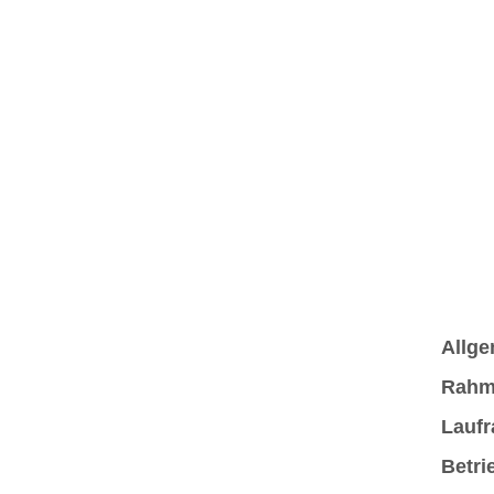
Allge
Rahm
Laufr
Betri