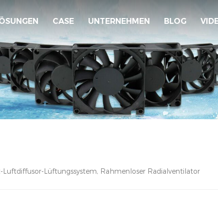
ÖSUNGEN
CASE
UNTERNEHMEN
BLOG
VID
t-Luftdiffusor-Lüftungssystem, Rahmenloser Radialventilator