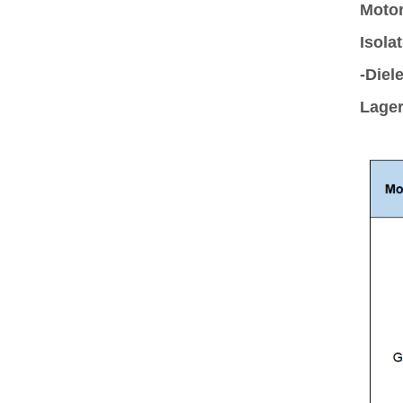
Moto
Isola
-Diel
Lager