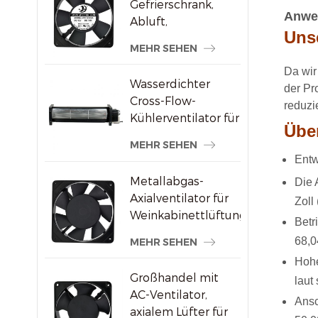
Gefrierschrank,
Anwen
Abluft,
Unse
bürstenloser AC-
MEHR SEHEN
Axialventilator
Da wir
Wasserdichter
der Pr
Cross-Flow-
reduzie
Kühlerventilator für
Über
Werbedisplays
MEHR SEHEN
Entw
Metallabgas-
Die 
Axialventilator für
Zoll 
Weinkabinettlüftung
Betr
68,0
MEHR SEHEN
Hohe
Großhandel mit
laut 
AC-Ventilator,
Ansc
axialem Lüfter für