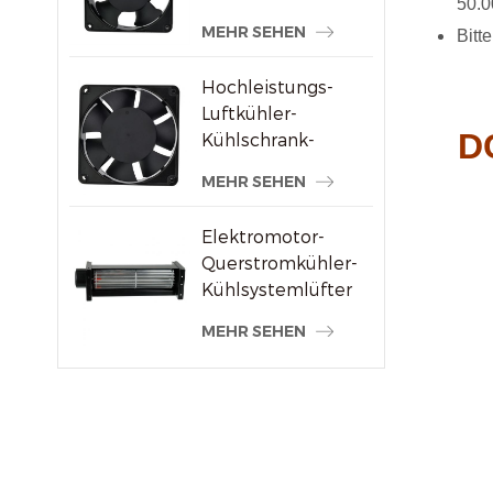
50.0
Schweißmaschinenlieferanten
MEHR SEHEN
Bitt
Hochleistungs-
Luftkühler-
D
Kühlschrank-
Axialventilator 120
MEHR SEHEN
x 120 x 38 mm
Elektromotor-
Querstromkühler-
Kühlsystemlüfter
MEHR SEHEN