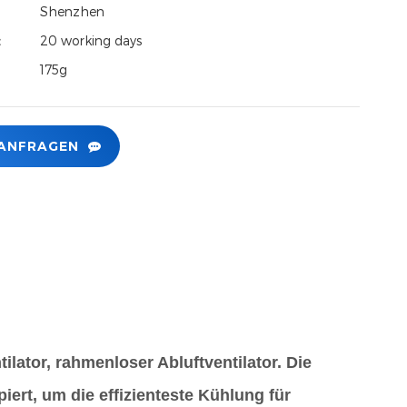
Shenzhen
t：
20 working days
175g
 ANFRAGEN
lator, rahmenloser Abluftventilator. Die
iert, um die effizienteste Kühlung für