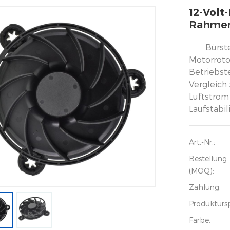
12-Volt
Rahmenl
Bürst
Motorroto
Betriebst
Vergleich
Luftstrom
Laufstabil
Art.-Nr.:
Bestellung
(MOQ):
Zahlung:
Produkturs
Farbe: