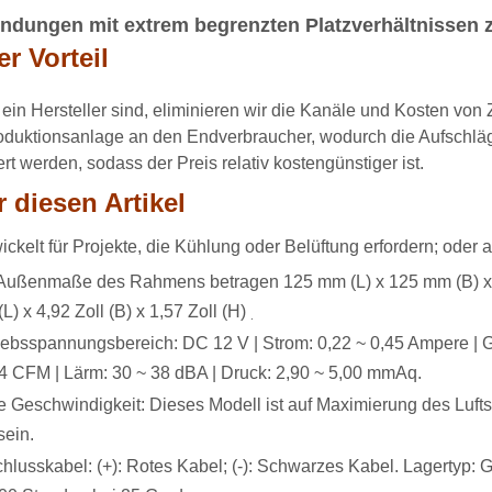
dungen mit extrem begrenzten Platzverhältnissen z
r Vorteil
 ein Hersteller sind, eliminieren wir die Kanäle und Kosten vo
oduktionsanlage an den Endverbraucher, wodurch die Aufschlä
rt werden, sodass der Preis relativ kostengünstiger ist.
 diesen Artikel
ickelt für Projekte, die Kühlung oder Belüftung erfordern; oder a
Außenmaße des Rahmens betragen 125 mm (L) x 125 mm (B) x 40
(L) x 4,92 Zoll (B) x 1,57 Zoll (H)
.
iebsspannungsbereich: DC 12 V | Strom: 0,22 ~ 0,45 Ampere | G
4 CFM | Lärm: 30 ~ 38 dBA | Druck: 2,90 ~ 5,00 mmAq.
 Geschwindigkeit: Dieses Modell ist auf Maximierung des Luft
sein.
hlusskabel: (+): Rotes Kabel; (-): Schwarzes Kabel. Lagertyp: G