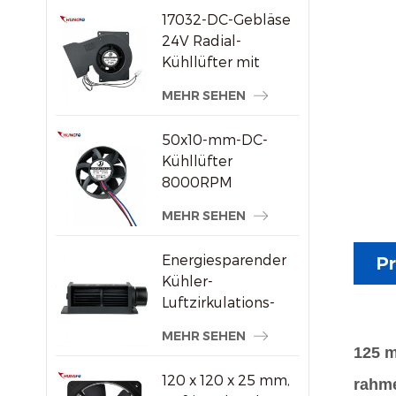
17032-DC-Gebläse
24V Radial-
Kühllüfter mit
hohem statischem
MEHR SEHEN
Druck
50x10-mm-DC-
Kühllüfter
8000RPM
Hochgeschwindigkeits-
MEHR SEHEN
Bürstenloser
Axiallüfter für
Energiesparender
Pr
kleine
Kühler-
elektronische
Luftzirkulations-
Geräte
Querstromventilator
MEHR SEHEN
aus Kunststoff
125 m
120 x 120 x 25 mm,
rahme