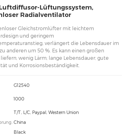
-Luftdiffusor-Lüftungssystem,
oser Radialventilator
enloser Gleichstromlüfter mit leichtem
rdesign und geringem
emperaturanstieg, verlängert die Lebensdauer im
 zu anderen um 50 %. Es kann einen großen
 liefern; wenig Lärm; lange Lebensdauer; gute
ität und Korrosionsbeständigkeit.
G12540
1000
T/T, L/C, Paypal, Western Union
prung.:
China
Black