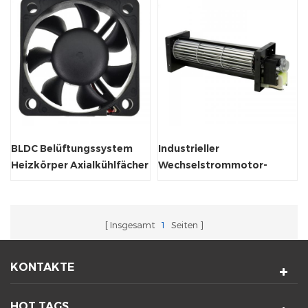
BLDC Belüftungssystem
Industrieller
Heizkörper Axialkühlfächer
Wechselstrommotor-
Kühlsystem-
Querstromventilator
Insgesamt
1
Seiten
KONTAKTE
HOT TAGS.