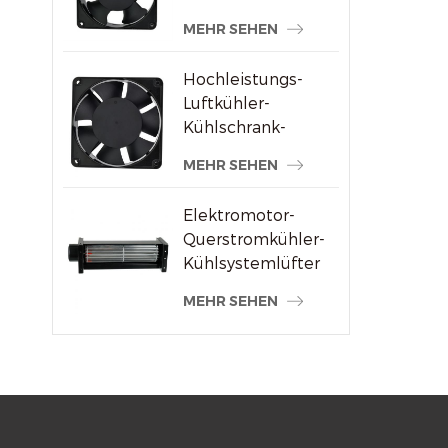
Schweißmaschinenlieferanten
MEHR SEHEN
Hochleistungs-
Luftkühler-
Kühlschrank-
Axialventilator 120
MEHR SEHEN
x 120 x 38 mm
Elektromotor-
Querstromkühler-
Kühlsystemlüfter
MEHR SEHEN