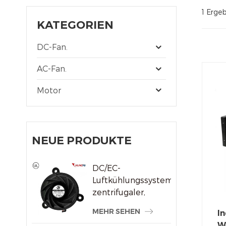
1 Ergeb
KATEGORIEN
DC-Fan.
AC-Fan.
Motor
NEUE PRODUKTE
DC/EC-
Luftkühlungssystem,
zentrifugaler,
rahmenloser
MEHR SEHEN
In
Kühlerlüfter
W