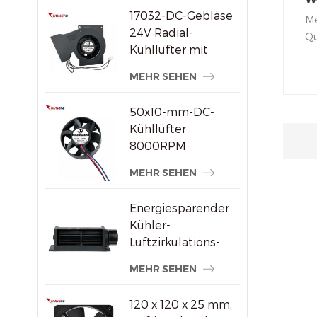
17032-DC-Gebläse
K
Me
24V Radial-
Q
Qu
Kühllüfter mit
Me
hohem statischem
We
MEHR SEHEN
Druck
di
ra
50x10-mm-DC-
Um
Kühllüfter
Fe
8000RPM
Hochgeschwindigkeits-
MEHR SEHEN
Bürstenloser
Axiallüfter für
Energiesparender
kleine
Kühler-
elektronische
Luftzirkulations-
Geräte
Querstromventilator
MEHR SEHEN
aus Kunststoff
120 x 120 x 25 mm,