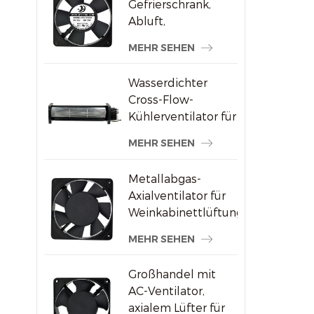
Gefrierschrank,
Abluft,
bürstenloser AC-
MEHR SEHEN
Axialventilator
Wasserdichter
Cross-Flow-
Kühlerventilator für
Werbedisplays
MEHR SEHEN
Metallabgas-
Axialventilator für
Weinkabinettlüftung
MEHR SEHEN
Großhandel mit
AC-Ventilator,
axialem Lüfter für