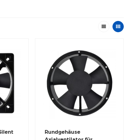
ilent
Rundgehäuse
Axialventilator für