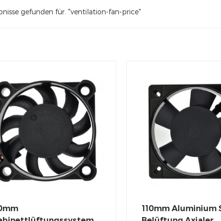
nisse gefunden für. "ventilation-fan-price"
0mm
110mm Aluminium S
abinettlüftungssystem
Belüftung Axialer