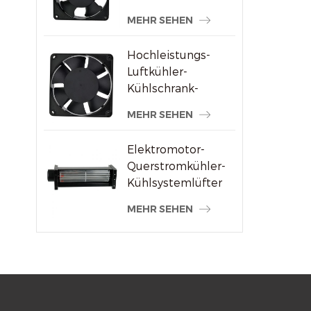
Schweißmaschinenlieferanten
MEHR SEHEN
Hochleistungs-
Luftkühler-
Kühlschrank-
Axialventilator 120
MEHR SEHEN
x 120 x 38 mm
Elektromotor-
Querstromkühler-
Kühlsystemlüfter
MEHR SEHEN