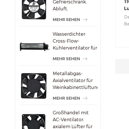
Gefrierschrank,
11
Abluft,
Lu
bürstenloser AC-
A
De
MEHR SEHEN
Axialventilator
Ta
Be
ha
Wasserdichter
An
Cross-Flow-
Me
Kühlerventilator für
gr
Werbedisplays
gl
MEHR SEHEN
Au
ho
Metallabgas-
Axialventilator für
Weinkabinettlüftung
MEHR SEHEN
Großhandel mit
AC-Ventilator,
axialem Lüfter für