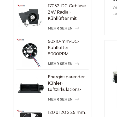
17032-DC-Gebläse
Ax
Wa
24V Radial-
Le
Kühllüfter mit
be
hohem statischem
ru
MEHR SEHEN
Druck
m
Ra
50x10-mm-DC-
Ax
Kühllüfter
hö
8000RPM
Kü
Hochgeschwindigkeits-
MEHR SEHEN
CE
Bürstenloser
Ze
Axiallüfter für
Energiesparender
kleine
Kühler-
elektronische
Luftzirkulations-
Geräte
Querstromventilator
MEHR SEHEN
aus Kunststoff
120 x 120 x 25 mm,