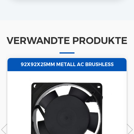
VERWANDTE PRODUKTE
92X92X25MM METALL AC BRUSHLESS
COOLING 110V/220V AXIALLÜFTER