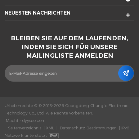
NEUESTEN NACHRICHTEN
BLEIBEN SIE AUF DEM LAUFENDEN,
INDEM SIE SICH FÜR UNSERE
MAILINGLISTE ANMELDEN
Urheberrechte © © 2013-2026 Guangdong Chungfo Electronic
Technology Co., Ltd. Alle Rechte vorbehalten.
Macht :
dyyseo.com
|
Seitenverzeichnis
|
XML
|
Datenschutz-Bestimmungen
|
IPv6-
Netzwerk unterstützt