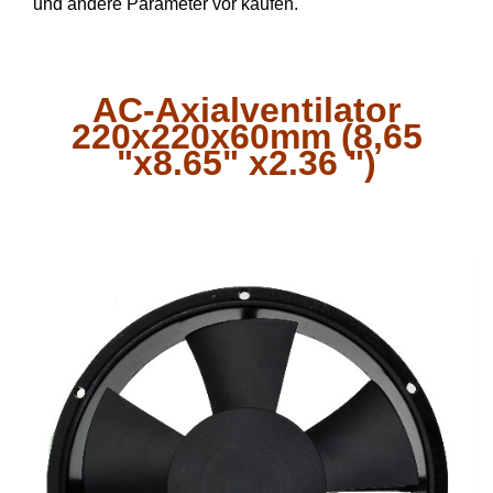
und andere Parameter vor kaufen.
AC-Axialventilator
220x220x60mm (8,65
"x8.65" x2.36 ")