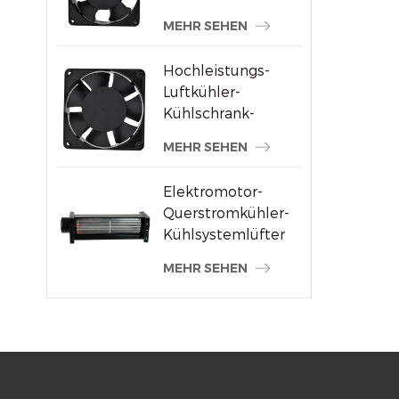
Schweißmaschinenlieferanten
MEHR SEHEN
Hochleistungs-
Luftkühler-
Kühlschrank-
Axialventilator 120
MEHR SEHEN
x 120 x 38 mm
Elektromotor-
Querstromkühler-
Kühlsystemlüfter
MEHR SEHEN