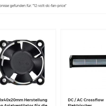
nisse gefunden für. "12-volt-dc-fan-price"
0x40x20mm Herstellung
DC / AC Crossflow
n Axialventilator für die
Elektrischer