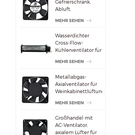
Gefrierschrank,
Abluft,
bürstenloser AC-
MEHR SEHEN
Axialventilator
Wasserdichter
Cross-Flow-
Kühlerventilator für
Werbedisplays
MEHR SEHEN
Metallabgas-
Axialventilator für
Weinkabinettlüftung
MEHR SEHEN
Großhandel mit
AC-Ventilator,
axialem Lüfter für