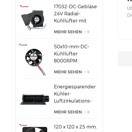
17032-DC-Gebläse
K
Üb
24V Radial-
Dr
Kühllüfter mit
De
hohem statischem
bi
MEHR SEHEN
Druck
Be
do
50x10-mm-DC-
Ab
Kühllüfter
8000RPM
Hochgeschwindigkeits-
MEHR SEHEN
Bürstenloser
Axiallüfter für
Energiesparender
kleine
Kühler-
elektronische
Luftzirkulations-
Geräte
Querstromventilator
MEHR SEHEN
aus Kunststoff
120 x 120 x 25 mm,