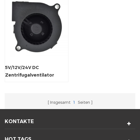
5V/12V/24V DC
Zentrifugalventilator
Abluftgebläse
Turboventilator
Insgesamt
1
Seiten
KONTAKTE
HOT TAGS.