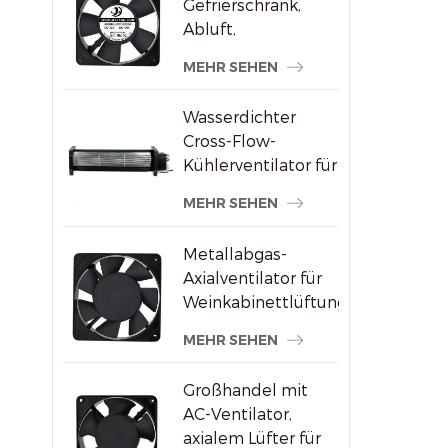
Gefrierschrank,
Abluft,
bürstenloser AC-
MEHR SEHEN
Axialventilator
Wasserdichter
Cross-Flow-
Kühlerventilator für
Werbedisplays
MEHR SEHEN
Metallabgas-
Axialventilator für
Weinkabinettlüftung
MEHR SEHEN
Großhandel mit
AC-Ventilator,
axialem Lüfter für