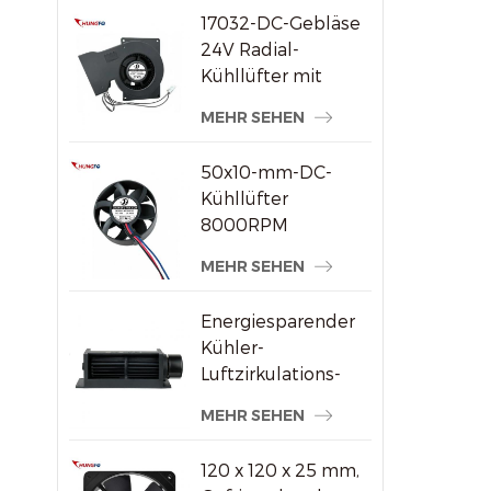
17032-DC-Gebläse
24V Radial-
Kühllüfter mit
hohem statischem
MEHR SEHEN
Druck
50x10-mm-DC-
Kühllüfter
8000RPM
Hochgeschwindigkeits-
MEHR SEHEN
Bürstenloser
Axiallüfter für
Energiesparender
kleine
Kühler-
elektronische
Luftzirkulations-
Geräte
Querstromventilator
MEHR SEHEN
aus Kunststoff
120 x 120 x 25 mm,