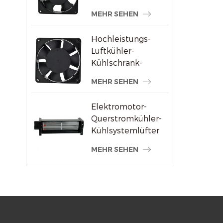
Schweißmaschinenlieferanten
MEHR SEHEN
Hochleistungs-
Luftkühler-
Kühlschrank-
Axialventilator 120
MEHR SEHEN
x 120 x 38 mm
Elektromotor-
Querstromkühler-
Kühlsystemlüfter
MEHR SEHEN