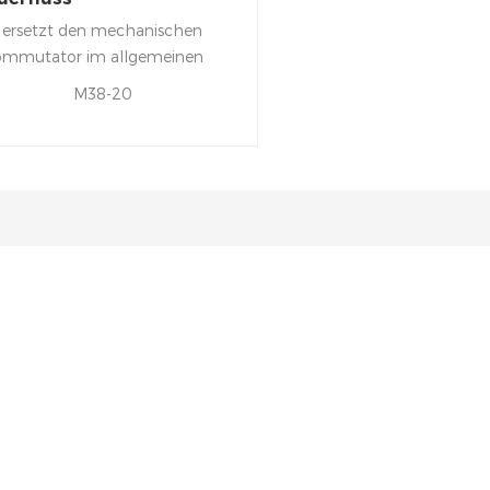
elüftungslüftermotor
 ersetzt den mechanischen
mmutator im allgemeinen
eichstrommotor mit
M38-20
lbleiterwechselrichter, um
n Gleichstrommotor ohne
mmutator zu bilden.