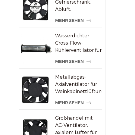
Gefrierschrank,
Abluft,
bürstenloser AC-
MEHR SEHEN
Axialventilator
Wasserdichter
Cross-Flow-
Kühlerventilator für
Werbedisplays
MEHR SEHEN
Metallabgas-
Axialventilator für
Weinkabinettlüftung
MEHR SEHEN
Großhandel mit
AC-Ventilator,
axialem Lüfter für