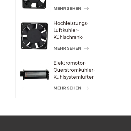
Schweißmaschinenlieferanten
MEHR SEHEN
Hochleistungs-
Luftkühler-
Kühlschrank-
Axialventilator 120
MEHR SEHEN
x 120 x 38 mm
Elektromotor-
Querstromkühler-
Kühlsystemlüfter
MEHR SEHEN