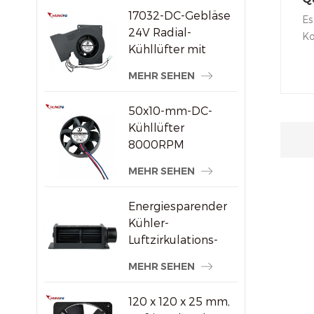
17032-DC-Gebläse
B
Es
24V Radial-
Ko
Kühllüfter mit
Gl
hohem statischem
Ha
MEHR SEHEN
Druck
de
Ko
50x10-mm-DC-
Kühllüfter
8000RPM
Hochgeschwindigkeits-
MEHR SEHEN
Bürstenloser
Axiallüfter für
Energiesparender
kleine
Kühler-
elektronische
Luftzirkulations-
Geräte
Querstromventilator
MEHR SEHEN
aus Kunststoff
120 x 120 x 25 mm,