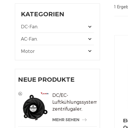
1 Erge
KATEGORIEN
DC-Fan.
AC-Fan.
Motor
NEUE PRODUKTE
DC/EC-
Luftkühlungssystem,
zentrifugaler,
rahmenloser
MEHR SEHEN
El
Kühlerlüfter
Q