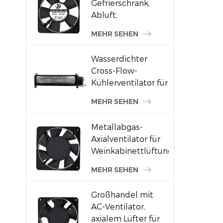
Gefrierschrank,
Abluft,
bürstenloser AC-
MEHR SEHEN
Axialventilator
Wasserdichter
Cross-Flow-
Kühlerventilator für
Werbedisplays
MEHR SEHEN
Metallabgas-
Axialventilator für
Weinkabinettlüftung
MEHR SEHEN
Großhandel mit
AC-Ventilator,
axialem Lüfter für