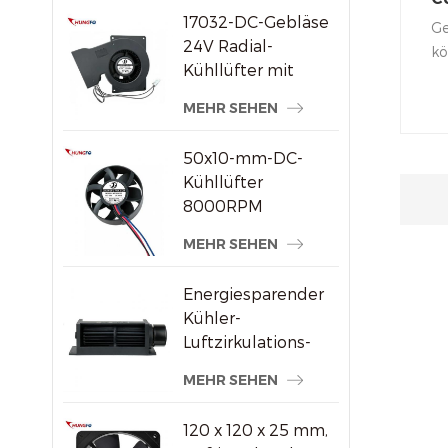
17032-DC-Gebläse
s
Ge
24V Radial-
kö
Kühllüfter mit
Be
hohem statischem
St
MEHR SEHEN
Druck
ge
50x10-mm-DC-
Kühllüfter
8000RPM
Hochgeschwindigkeits-
MEHR SEHEN
Bürstenloser
Axiallüfter für
Energiesparender
kleine
Kühler-
elektronische
Luftzirkulations-
Geräte
Querstromventilator
MEHR SEHEN
aus Kunststoff
120 x 120 x 25 mm,