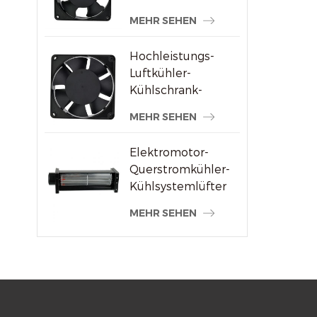
Schweißmaschinenlieferanten
MEHR SEHEN
Hochleistungs-
Luftkühler-
Kühlschrank-
Axialventilator 120
MEHR SEHEN
x 120 x 38 mm
Elektromotor-
Querstromkühler-
Kühlsystemlüfter
MEHR SEHEN