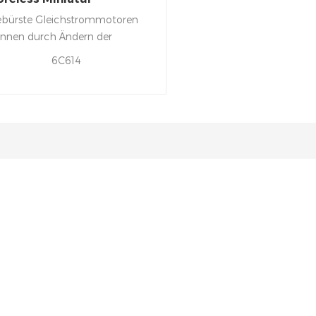
tummer Vibratormotor
bürste Gleichstrommotoren
nnen durch Ändern der
triebsspannung oder der
6C614
ärke des magnetischen Felds
dreht werden.