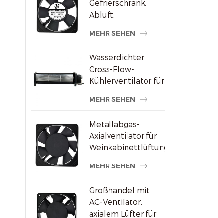
Gefrierschrank,
Abluft,
bürstenloser AC-
MEHR SEHEN
Axialventilator
Wasserdichter
Cross-Flow-
Kühlerventilator für
Werbedisplays
MEHR SEHEN
Metallabgas-
Axialventilator für
Weinkabinettlüftung
MEHR SEHEN
Großhandel mit
AC-Ventilator,
axialem Lüfter für