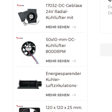
17032-DC-Gebläse
Ta
Da
24V Radial-
5
De
Kühllüfter mit
In
hohem statischem
Ei
MEHR SEHEN
Druck
Ku
Be
50x10-mm-DC-
Le
Kühllüfter
al
8000RPM
Hochgeschwindigkeits-
MEHR SEHEN
Bürstenloser
Axiallüfter für
Energiesparender
kleine
Kühler-
elektronische
Luftzirkulations-
Geräte
Querstromventilator
MEHR SEHEN
aus Kunststoff
120 x 120 x 25 mm,