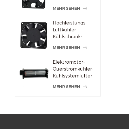
Schweißmaschinenlieferanten
MEHR SEHEN
Hochleistungs-
Luftkühler-
Kühlschrank-
Axialventilator 120
MEHR SEHEN
x 120 x 38 mm
Elektromotor-
Querstromkühler-
Kühlsystemlüfter
MEHR SEHEN