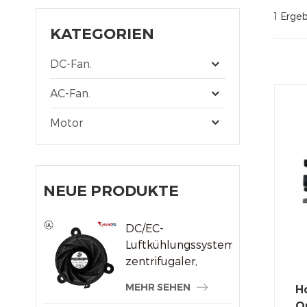
1 Ergeb
KATEGORIEN
DC-Fan.
AC-Fan.
Motor
NEUE PRODUKTE
DC/EC-
Luftkühlungssystem,
zentrifugaler,
rahmenloser
MEHR SEHEN
H
Kühlerlüfter
Q