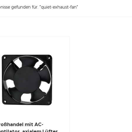
nisse gefunden für. "quiet-exhaust-fan"
roßhandel mit AC-
ntilator, axialem Lüfter