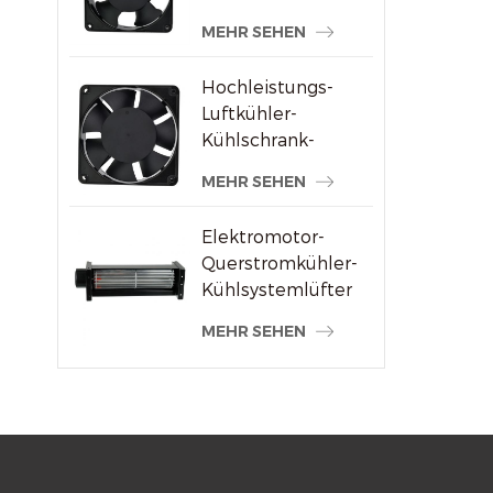
Schweißmaschinenlieferanten
MEHR SEHEN
Hochleistungs-
Luftkühler-
Kühlschrank-
Axialventilator 120
MEHR SEHEN
x 120 x 38 mm
Elektromotor-
Querstromkühler-
Kühlsystemlüfter
MEHR SEHEN