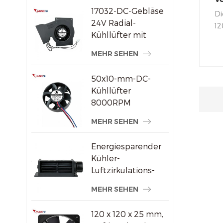
17032-DC-Gebläse
fü
Di
24V Radial-
S
12
Kühllüfter mit
er
hohem statischem
Lu
MEHR SEHEN
Druck
Un
ei
50x10-mm-DC-
An
Kühllüfter
Ge
8000RPM
We
Hochgeschwindigkeits-
MEHR SEHEN
Sc
Bürstenloser
Axiallüfter für
Energiesparender
kleine
Kühler-
elektronische
Luftzirkulations-
Geräte
Querstromventilator
MEHR SEHEN
aus Kunststoff
120 x 120 x 25 mm,