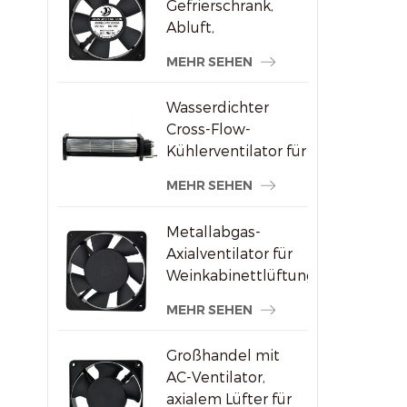
Gefrierschrank,
Abluft,
bürstenloser AC-
MEHR SEHEN
Axialventilator
Wasserdichter
Cross-Flow-
Kühlerventilator für
Werbedisplays
MEHR SEHEN
Metallabgas-
Axialventilator für
Weinkabinettlüftung
MEHR SEHEN
Großhandel mit
AC-Ventilator,
axialem Lüfter für