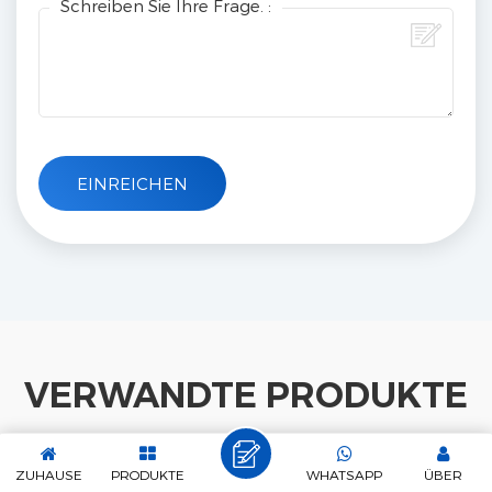
Schreiben Sie Ihre Frage. :
VERWANDTE PRODUKTE
ZUHAUSE
PRODUKTE
WHATSAPP
ÜBER
ELEKTRISCH BLDC KÜHLSYSTEM AXIALER