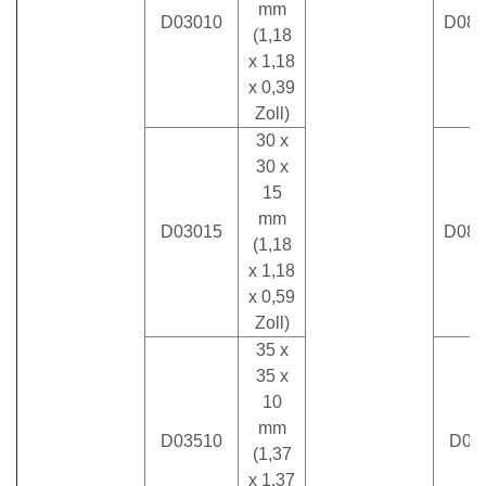
mm
D03010
D080
(1,18
x 1,18
x 0,39
Zoll)
30 x
30 x
15
mm
D03015
D080
(1,18
x 1,18
x 0,59
Zoll)
35 x
35 x
10
mm
D03510
D08
(1,37
x 1,37