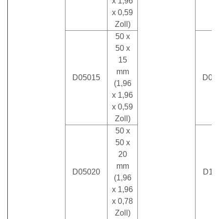
x 1,96
x 0,59
Zoll)
50 x
50 x
15
mm
D05015
D09
(1,96
x 1,96
x 0,59
Zoll)
50 x
50 x
20
mm
D05020
D11
(1,96
x 1,96
x 0,78
Zoll)