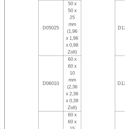
50 x
50 x
25
mm
D05025
D120
(1,96
x 1,96
x 0,98
Zoll)
60 x
60 x
10
mm
D06010
D120
(2,36
x 2,36
x 0,39
Zoll)
60 x
60 x
15