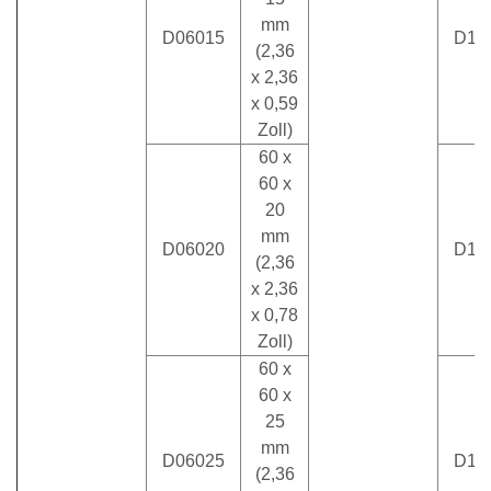
mm
D06015
D12
(2,36
x 2,36
x 0,59
Zoll)
60 x
60 x
20
mm
D06020
D12
(2,36
x 2,36
x 0,78
Zoll)
60 x
60 x
25
mm
D06025
D13
(2,36