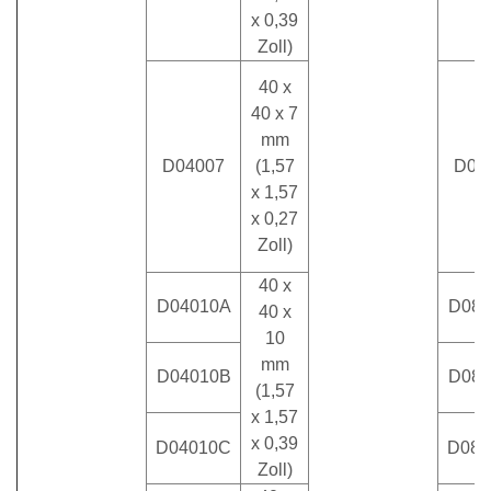
x 0,39
Zoll)
40 x
40 x 7
mm
D04007
(1,57
D08
x 1,57
x 0,27
Zoll)
40 x
D04010A
D080
40 x
10
mm
D04010B
D080
(1,57
x 1,57
x 0,39
D04010C
D080
Zoll)