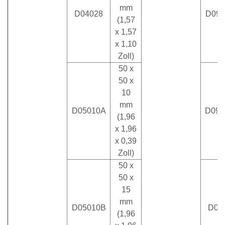
mm
D04028
D090
(1,57
x 1,57
x 1,10
Zoll)
50 x
50 x
10
mm
D05010A
D090
(1,96
x 1,96
x 0,39
Zoll)
50 x
50 x
15
mm
D05010B
D09
(1,96