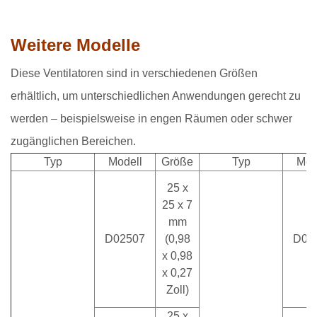
Weitere Modelle
Diese Ventilatoren sind in verschiedenen Größen
erhältlich, um unterschiedlichen Anwendungen gerecht zu
werden – beispielsweise in engen Räumen oder schwer
zugänglichen Bereichen.
Typ
Modell
Größe
Typ
Mod
25 x
25 x 7
mm
D02507
(0,98
D06
x 0,98
x 0,27
Zoll)
25 x