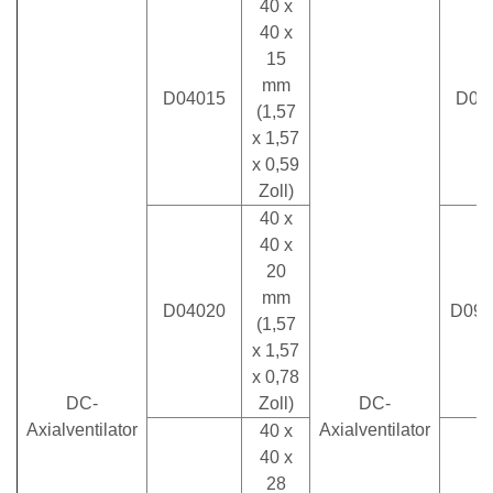
40 x
40 x
15
mm
D04015
D08
(1,57
x 1,57
x 0,59
Zoll)
40 x
40 x
20
mm
D04020
D090
(1,57
x 1,57
x 0,78
DC-
Zoll)
DC-
Axialventilator
Axialventilator
40 x
40 x
28