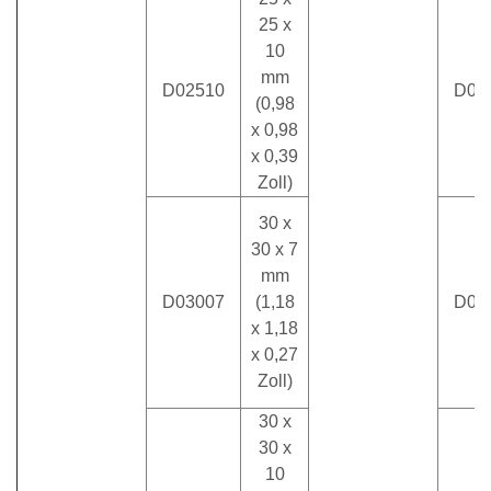
25 x
10
mm
D02510
D07
(0,98
x 0,98
x 0,39
Zoll)
30 x
30 x 7
mm
D03007
(1,18
D07
x 1,18
x 0,27
Zoll)
30 x
30 x
10