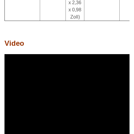
x 2,36
x 0,98
Zoll)
Video