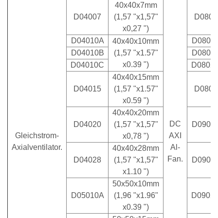
40x40x7mm
D04007
(1,57 "x1,57"
D0802
x0,27 ")
D04010A
D0802
40x40x10mm
D04010B
(1,57 "x1.57"
D0802
x0.39 ")
D04010C
D0802
40x40x15mm
D04015
(1,57 "x1.57"
D0803
x0.59 ")
40x40x20mm
DC
D04020
(1,57 "x1,57"
D0902
Gleichstrom-
AXI
x0,78 ")
Axialventilator.
Al-
40x40x28mm
Fan.
D04028
(1,57 "x1,57"
D0902
x1.10 ")
50x50x10mm
D05010A
(1,96 "x1.96"
D0902
x0.39 ")