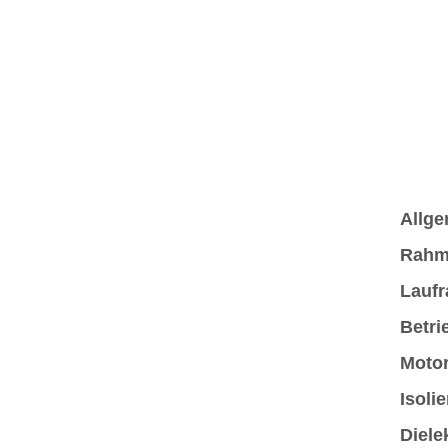
Allge
Rahm
Laufr
Betri
Motor
Isoli
Diele