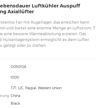
Lebensdauer Luftkühler Auspuff
ng Axiallüfter
rstenlos Fan mit Kugellager, das erreichen kann
min und bietet eine enorme Menge an Luftstrom, 7
die eine bessere Wärmeableitung erzielen. Das
d Hülsenlagersystem ermöglicht es dem Lüfter,
zu gelegt oder zu stehen.
D05010A
1000
T/T, L/C, Paypal, Western Union
prung.:
China
Black