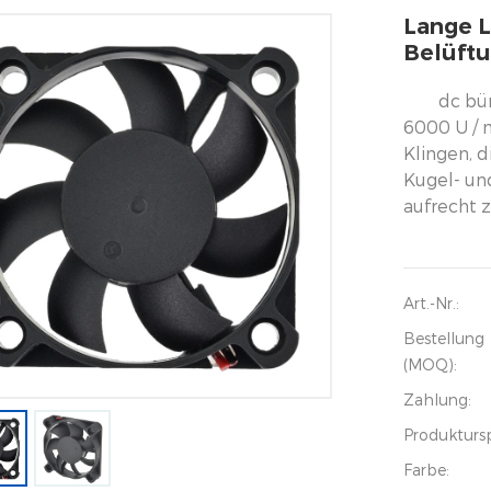
Lange 
Belüftu
dc bü
6000 U / 
Klingen, 
Kugel- un
aufrecht 
Art.-Nr.:
Bestellung
(MOQ):
Zahlung:
Produkturs
Farbe: