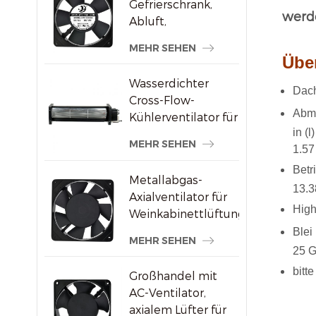
Gefrierschrank,
werd
Abluft,
bürstenloser AC-
MEHR SEHEN
Axialventilator
Über
Wasserdichter
Dac
Cross-Flow-
Abme
Kühlerventilator für
in (
Werbedisplays
MEHR SEHEN
1.57 
Betr
Metallabgas-
13.3
Axialventilator für
High
Weinkabinettlüftung
Blei
MEHR SEHEN
25 G
bitt
Großhandel mit
AC-Ventilator,
axialem Lüfter für