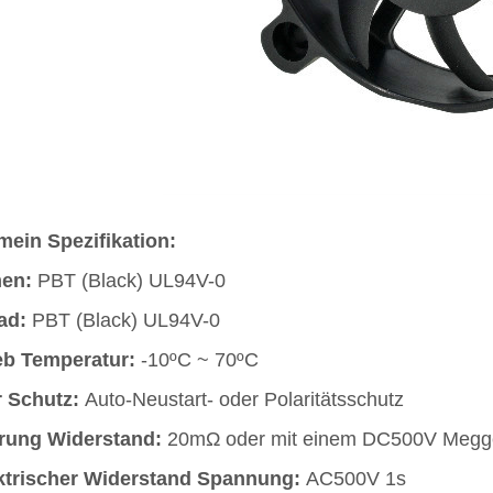
mein Spezifikation:
en:
PBT (Black) UL94V-0
ad:
PBT (Black) UL94V-0
eb Temperatur:
-10ºC ~ 70ºC
 Schutz:
Auto-Neustart- oder Polaritätsschutz
erung Widerstand:
20mΩ oder mit einem DC500V Megg
ktrischer Widerstand Spannung:
AC500V 1s