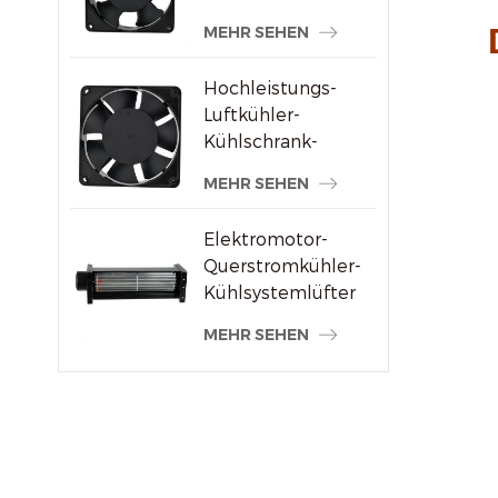
Schweißmaschinenlieferanten
MEHR SEHEN
Hochleistungs-
Luftkühler-
Kühlschrank-
Axialventilator 120
MEHR SEHEN
x 120 x 38 mm
Elektromotor-
Querstromkühler-
Kühlsystemlüfter
MEHR SEHEN