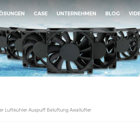
ÖSUNGEN
CASE
UNTERNEHMEN
BLOG
VID
 Luftkühler Auspuff Belüftung Axiallüfter