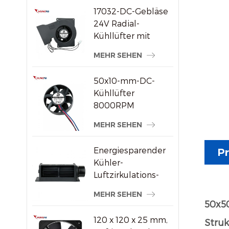
17032-DC-Gebläse
24V Radial-
Kühllüfter mit
hohem statischem
MEHR SEHEN
Druck
50x10-mm-DC-
Kühllüfter
8000RPM
Hochgeschwindigkeits-
MEHR SEHEN
Bürstenloser
Axiallüfter für
Energiesparender
Pr
kleine
Kühler-
elektronische
Luftzirkulations-
Geräte
Querstromventilator
MEHR SEHEN
aus Kunststoff
50x50
120 x 120 x 25 mm,
Struk