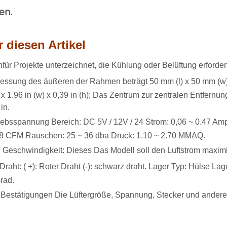
en.
 diesen Artikel
h
für Projekte unterzeichnet, die Kühlung oder Belüftung erfordert
ssung des äußeren der Rahmen beträgt 50 mm (l) x 50 mm (w) x 
l) x 1.96 in (w) x 0,39 in (h); Das Zentrum zur zentralen Entfer
in.
iebsspannung Bereich: DC 5V / 12V / 24 Strom: 0,06 ~ 0.47 Am
8 CFM Rauschen: 25 ~ 36 dba Druck: 1.10 ~ 2.70 MMAQ.
 Geschwindigkeit: Dieses Das Modell soll den Luftstrom maximi
 Draht: (
+): Roter Draht (-): schwarz draht. Lager Typ: Hülse La
rad.
e Bestätigungen Die Lüftergröße, Spannung, Stecker und andere