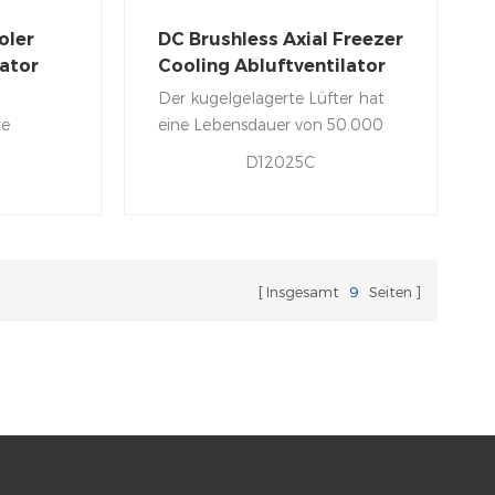
oler
DC Brushless Axial Freezer
lator
Cooling Abluftventilator
120x120x25mm
Der kugelgelagerte Lüfter hat
te
eine Lebensdauer von 50.000
n häufig
Stunden, 7 Flügel erzeugen
D12025C
einen starken Luftstrom, um
sche
den Schrank kühl zu halten.
Diese Ventilatoren können für
und
Kühlschränke, Herde (Kamin),
rwendet.
Grills, Schlauchboote und
Insgesamt
9
Seiten
andere Geräte verwendet
werden.