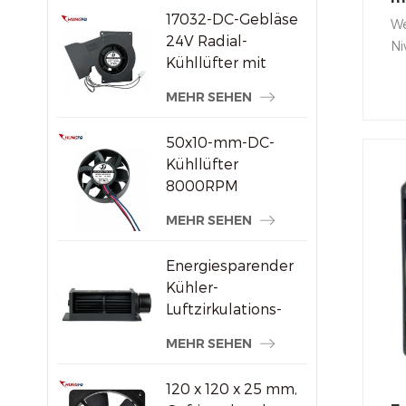
17032-DC-Gebläse
Ax
We
24V Radial-
Ni
Kühllüfter mit
Ge
hohem statischem
Wi
MEHR SEHEN
Druck
Ar
um
50x10-mm-DC-
so
Kühllüfter
St
8000RPM
Hochgeschwindigkeits-
MEHR SEHEN
Bürstenloser
Axiallüfter für
Energiesparender
kleine
Kühler-
elektronische
Luftzirkulations-
Geräte
Querstromventilator
MEHR SEHEN
aus Kunststoff
120 x 120 x 25 mm,