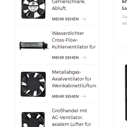
Gefrierschrank,
En
Abluft,
Lu
bürstenloser AC-
f
Lu
MEHR SEHEN
Axialventilator
vo
en
Wasserdichter
Kü
Cross-Flow-
gi
Kühlerventilator für
Su
Werbedisplays
MEHR SEHEN
Metallabgas-
Axialventilator für
Weinkabinettlüftung
MEHR SEHEN
Großhandel mit
AC-Ventilator,
axialem Lüfter für