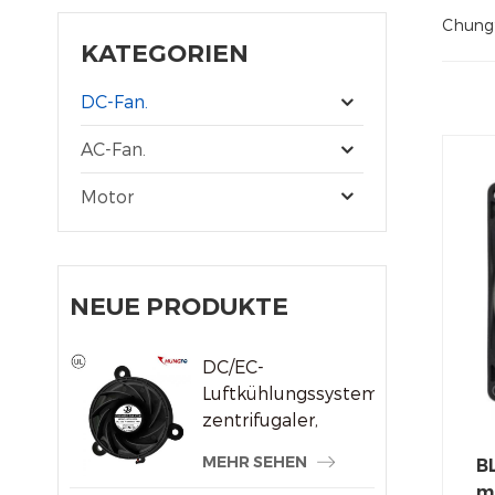
Chungfo
KATEGORIEN
DC-Fan.
AC-Fan.
Motor
NEUE PRODUKTE
DC/EC-
Luftkühlungssystem,
zentrifugaler,
rahmenloser
MEHR SEHEN
BL
Kühlerlüfter
m