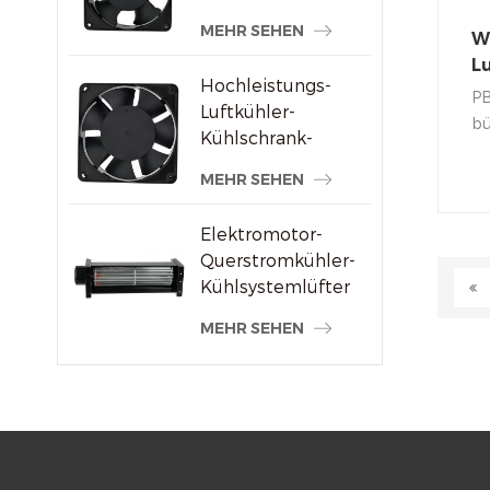
Schweißmaschinenlieferanten
MEHR SEHEN
W
L
Hochleistungs-
L
PB
Luftkühler-
K
bü
Kühlschrank-
Pr
Axialventilator 120
Be
MEHR SEHEN
x 120 x 38 mm
al
Pr
Elektromotor-
Querstromkühler-
Kühlsystemlüfter
MEHR SEHEN