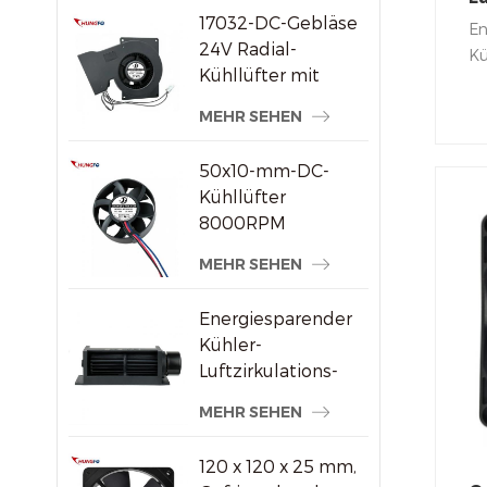
17032-DC-Gebläse
mi
En
24V Radial-
Kü
Kühllüfter mit
er
hohem statischem
fü
MEHR SEHEN
Druck
Lü
fo
50x10-mm-DC-
re
Kühllüfter
Lu
8000RPM
üb
Hochgeschwindigkeits-
MEHR SEHEN
er
Bürstenloser
Axiallüfter für
Energiesparender
kleine
Kühler-
elektronische
Luftzirkulations-
Geräte
Querstromventilator
MEHR SEHEN
aus Kunststoff
120 x 120 x 25 mm,