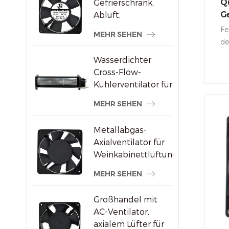
Gefrierschrank,
Q
Abluft,
G
bürstenloser AC-
el
Fe
MEHR SEHEN
Axialventilator
fü
de
st
Wasserdichter
sc
Cross-Flow-
hö
Kühlerventilator für
au
Werbedisplays
Lü
MEHR SEHEN
be
Metallabgas-
Axialventilator für
Weinkabinettlüftung
MEHR SEHEN
Großhandel mit
AC-Ventilator,
axialem Lüfter für