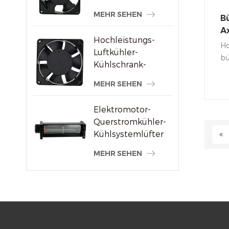
Schweißmaschinenlieferanten
MEHR SEHEN
B
Ax
Hochleistungs-
Ho
Luftkühler-
bü
Kühlschrank-
ei
Axialventilator 120
Ge
MEHR SEHEN
x 120 x 38 mm
en
Do
Elektromotor-
Le
Querstromkühler-
St
Kühlsystemlüfter
Ve
MEHR SEHEN
od
we