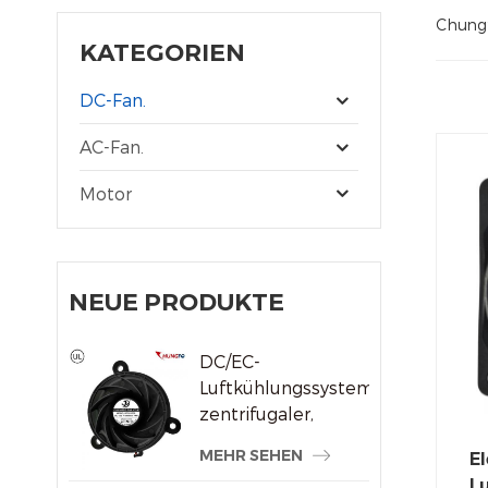
Chungfo
KATEGORIEN
DC-Fan.
AC-Fan.
Motor
NEUE PRODUKTE
DC/EC-
Luftkühlungssystem,
zentrifugaler,
rahmenloser
MEHR SEHEN
El
Kühlerlüfter
Lu