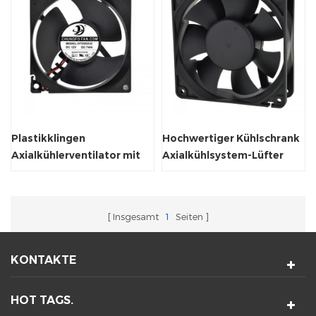
Plastikklingen
Hochwertiger Kühlschrank
Axialkühlerventilator mit
Axialkühlsystem-Lüfter
CE-Zertifikat
120x120x38mm
Insgesamt
1
Seiten
KONTAKTE
HOT TAGS.