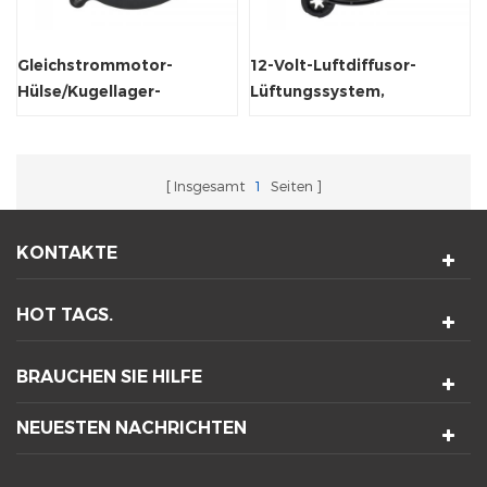
Gleichstrommotor-
12-Volt-Luftdiffusor-
Hülse/Kugellager-
Lüftungssystem,
Luftkühler-Lüftergebläse
rahmenloser
Radialventilator
Insgesamt
1
Seiten
KONTAKTE
HOT TAGS.
BRAUCHEN SIE HILFE
NEUESTEN NACHRICHTEN