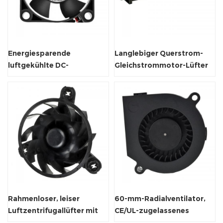
Energiesparende
Langlebiger Querstrom-
luftgekühlte DC-
Gleichstrommotor-Lüfter
Axiallüftungsventilator
mit Luftbelüftung
Rahmenloser, leiser
60-mm-Radialventilator,
Luftzentrifugallüfter mit
CE/UL-zugelassenes
Hülsen-/Kugellager
Abluftgebläse