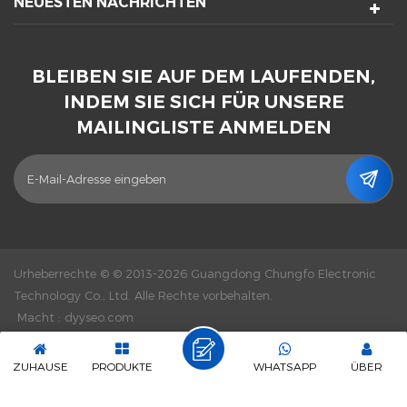
NEUESTEN NACHRICHTEN
BLEIBEN SIE AUF DEM LAUFENDEN,
INDEM SIE SICH FÜR UNSERE
MAILINGLISTE ANMELDEN
Urheberrechte © © 2013-2026 Guangdong Chungfo Electronic
Technology Co., Ltd. Alle Rechte vorbehalten.
Macht :
dyyseo.com
|
Seitenverzeichnis
|
XML
|
Datenschutz-Bestimmungen
|
IPv6-
Netzwerk unterstützt
ZUHAUSE
PRODUKTE
WHATSAPP
ÜBER