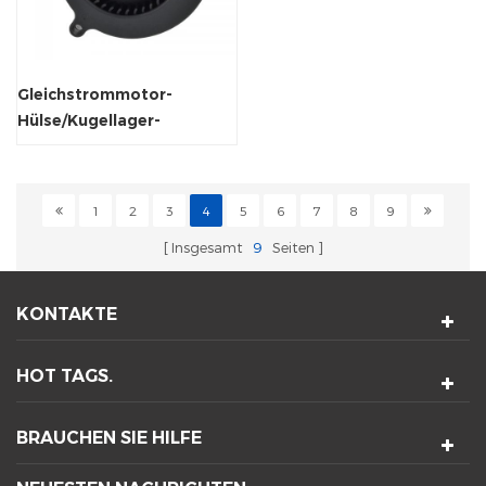
Gleichstrommotor-
Hülse/Kugellager-
Luftkühler-Lüftergebläse
1
2
3
4
5
6
7
8
9
Insgesamt
9
Seiten
KONTAKTE
HOT TAGS.
BRAUCHEN SIE HILFE